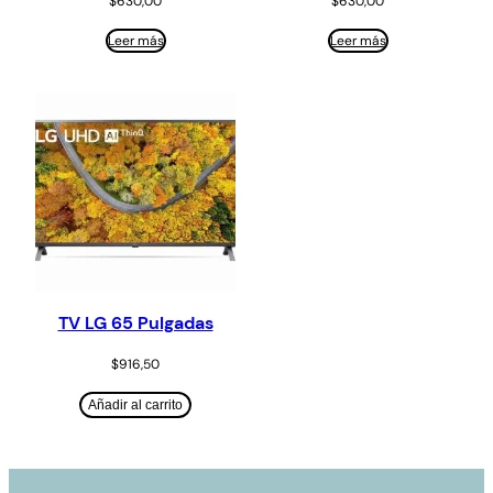
$
630,00
$
630,00
Leer más
Leer más
TV LG 65 Pulgadas
$
916,50
Añadir al carrito