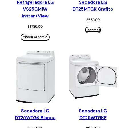
Refrigeradora LG
Secadora LG
VS25GMIW
DT25MTGK Grafito
InstantView
$
685,00
$
1.789,00
Leer más
Añadir al carrito
Secadora LG
Secadora LG
DT25WTGK Blanca
DT25WTGKE