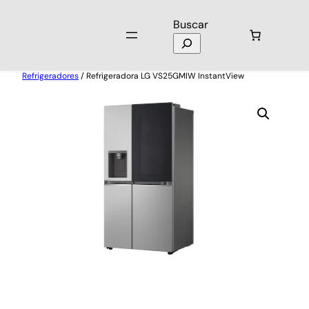
Buscar
Inicio
/
Electrodomésticos
/
Neveras y
Refrigeradores
/ Refrigeradora LG VS25GMIW InstantView