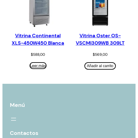
Vitrina Continental
Vitrina Oster OS-
XLS-450W450 Blanca
VSCMI309WB 309LT
$
588,00
$
569,00
Leer más
Añadir al carrito
Menú
Contactos