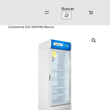
Buscar
Inicio
/
Electrodomésticos
/
Neveras y Refrigeradores
/ Vitrina
Continental XLS-180W180 Blanca