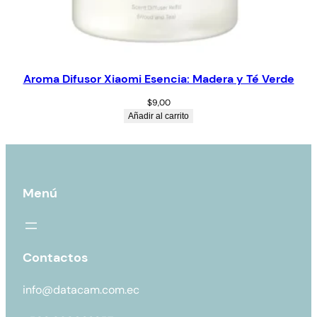
Aroma Difusor Xiaomi Esencia: Madera y Té Verde
$
9,00
Añadir al carrito
Menú
Contactos
info@datacam.com.ec