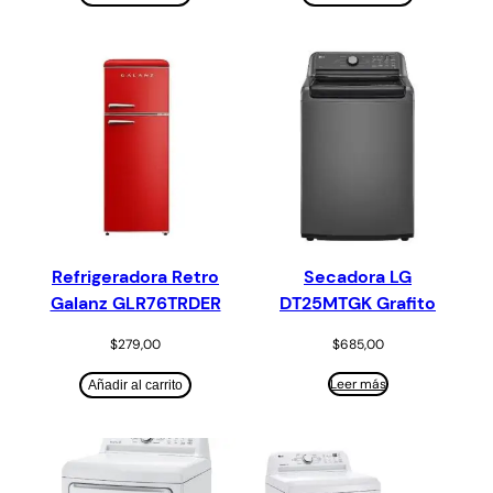
Refrigeradora Retro
Secadora LG
Galanz GLR76TRDER
DT25MTGK Grafito
$
279,00
$
685,00
Leer más
Añadir al carrito