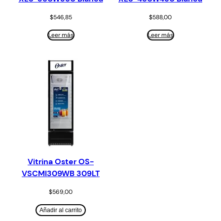
$
546,85
$
588,00
Leer más
Leer más
Vitrina Oster OS-
VSCMI309WB 309LT
$
569,00
Añadir al carrito