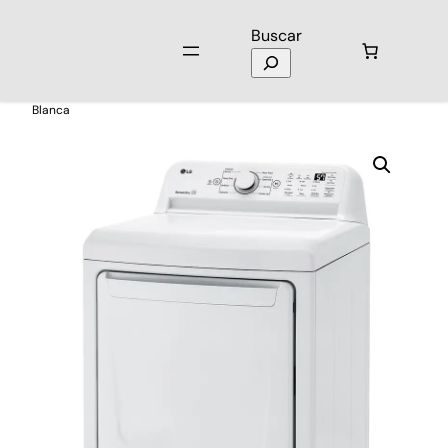
Buscar
Inicio
/
Electrodomésticos
/
Lavadoras
/ Secadora LG DT25WTGK
Blanca