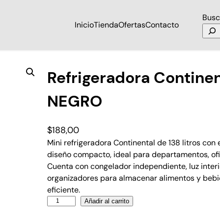
Busc
Inicio
Tienda
Ofertas
Contacto
tinental BCD-138 NEGRO
Refrigeradora Contine
NEGRO
$
188,00
Mini refrigeradora Continental de 138 litros co
diseño compacto, ideal para departamentos, of
Cuenta con congelador independiente, luz inter
organizadores para almacenar alimentos y bebi
eficiente.
Añadir al carrito