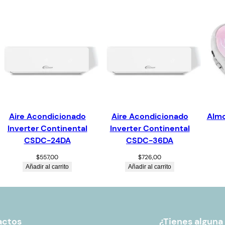
Aire Acondicionado
Aire Acondicionado
Almo
Inverter Continental
Inverter Continental
CSDC-24DA
CSDC-36DA
$
557,00
$
726,00
Añadir al carrito
Añadir al carrito
actos
¿Tienes alguna