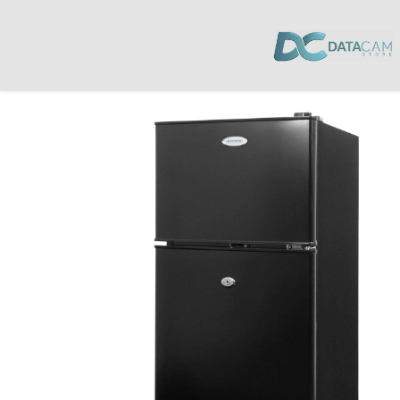
Inicio
/
Electrodomésticos
/
Neveras y Refrigeradores
/ Refrigeradora Con