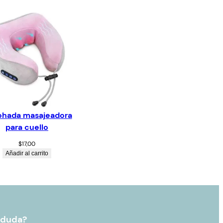
hada masajeadora
para cuello
$
17,00
Añadir al carrito
 duda?