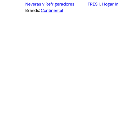
Neveras y Refrigeradores
FRESH
, 
Hogar In
Brands:
Continental