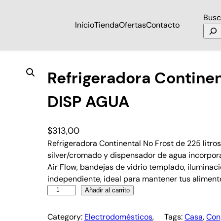
Busc
Inicio
Tienda
Ofertas
Contacto
tinental MRF-225SS DISP AGUA
Refrigeradora Contine
DISP AGUA
$
313,00
Refrigeradora Continental No Frost de 225 litr
silver/cromado y dispensador de agua incorpora
Air Flow, bandejas de vidrio templado, iluminac
independiente, ideal para mantener tus aliment
Añadir al carrito
Category:
Electrodomésticos
, 
Tags:
Casa
, 
Con