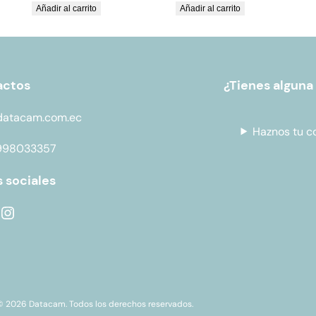
Añadir al carrito
Añadir al carrito
actos
¿Tienes alguna
datacam.com.ec
Haznos tu c
998033357
 sociales
© 2026 Datacam. Todos los derechos reservados.