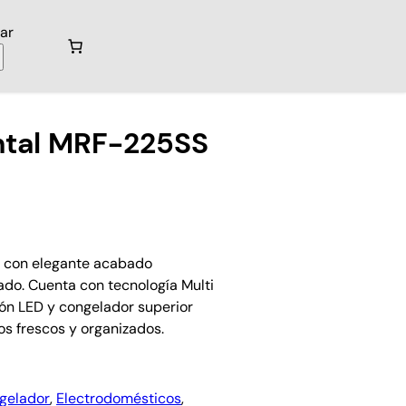
ar
ntal MRF-225SS
os con elegante acabado
do. Cuenta con tecnología Multi
ión LED y congelador superior
os frescos y organizados.
gelador
, 
Electrodomésticos
, 