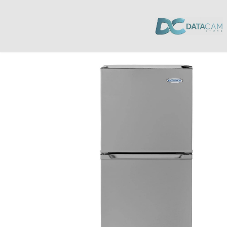
Inicio
/
Electrodomésticos
/
Neveras y Refrigeradores
/ Refrigeradora Con