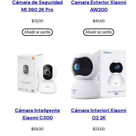
Cámara de Seguridad
Camara Exterior Xiaomi
MI 360 2K Pro
AW200
$
73,00
$
45,00
Añadir al carrito
Añadir al carrito
Cámara Inteligente
Cámara Interiori Xiaomi
Xiaomi C300
Q2 2K
$
59,00
$
23,00