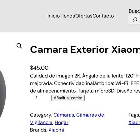
Busc
Inicio
Tienda
Ofertas
Contacto
0
Camara Exterior Xiao
$
45,00
Calidad de imagen 2K. Ángulo de la lente: 120° H
mejorada. Conectividad inalámbrica: Wi-Fi IEEE
de almacenamiento: Tarjeta microSD. Diseño resi
Añadir al carrito
Category:
Cámaras
, 
Cámaras de
Tags
Vigilancia
, 
Hogar
Xiao
Brands:
Xiaomi