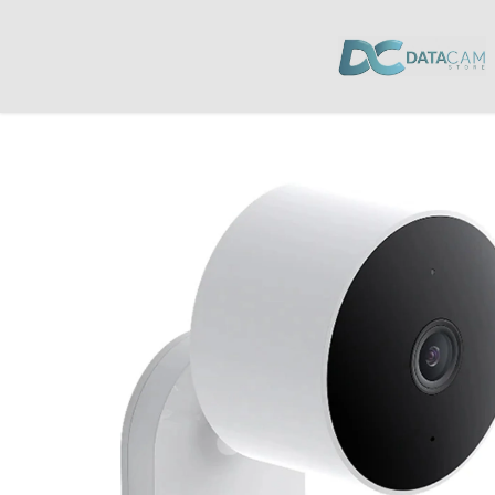
Inicio
/
Cámaras
/
Cámaras de Vigilancia
/ Camara Exterior Xiaomi AW20