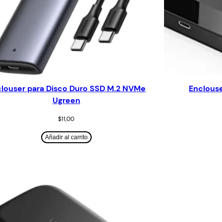
louser para Disco Duro SSD M.2 NVMe
Enclouse
Ugreen
$
11,00
Añadir al carrito