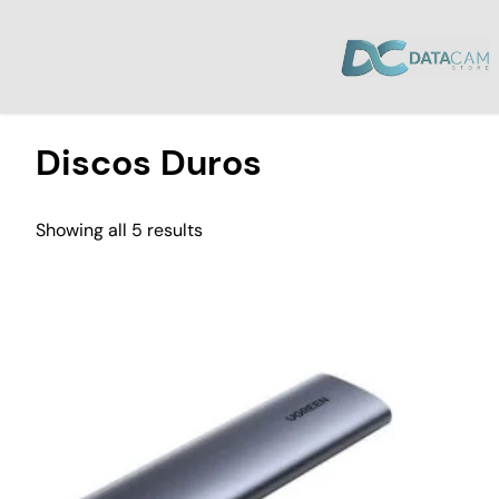
Inicio
/
Laptops y Computación
/ Discos Duros
Discos Duros
Showing all 5 results