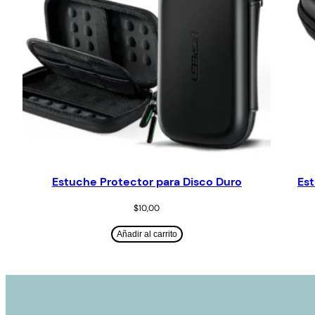
Estuche Protector para Disco Duro
Est
$
10,00
Añadir al carrito