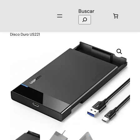
Buscar
Inicio
/
Laptops y Computación
/
Discos Duros
/ Enclouser para
Disco Duro US221