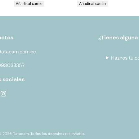
Añadir al carrito
Añadir al carrito
actos
¿Tienes alguna
datacam.com.ec
Haznos tu c
998033357
 sociales
© 2026 Datacam. Todos los derechos reservados.