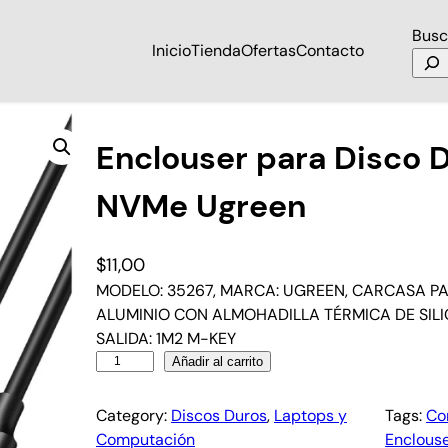
Busc
Inicio
Tienda
Ofertas
Contacto
ro SSD M.2 NVMe Ugreen
Enclouser para Disco 
NVMe Ugreen
$
11,00
MODELO: 35267, MARCA: UGREEN, CARCASA PA
ALUMINIO CON ALMOHADILLA TÉRMICA DE SILI
SALIDA: 1M2 M-KEY
Añadir al carrito
Category:
Discos Duros
, 
Laptops y
Tags:
Co
Computación
Enclous