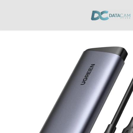
Inicio
/
Laptops y Computación
/
Discos Duros
/ Enclouser para Disco Du