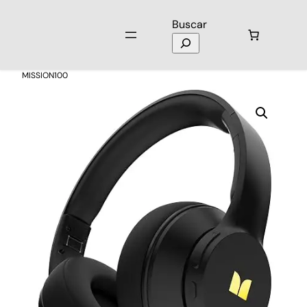
Buscar
Inicio
/
Audio
/
Audífonos
/ Audífonos de Diadema Lenovo
MISSION100