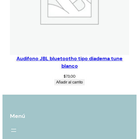
Audifono JBL bluetootho tipo diadema tune
blanco
$
73,00
Añadir al carrito
Menú