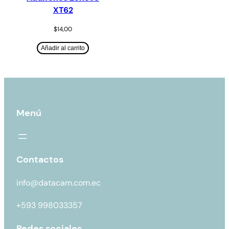
XT62
$
14,00
Añadir al carrito
Menú
Contactos
info@datacam.com.ec
+593 998033357
Redes sociales