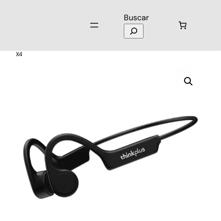
Buscar
Inicio
/
Audio
/
Audífonos
/ Audífonos de Conducción Ósea Lenovo
X4