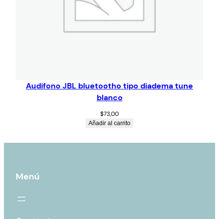
Audifono JBL bluetootho tipo diadema tune
blanco
$
73,00
Añadir al carrito
Menú