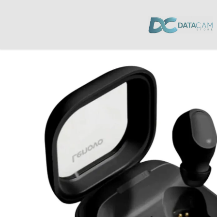
Inicio
/
Audio
/
Audífonos
/ Audífonos Lenovo Thinkplus EA200