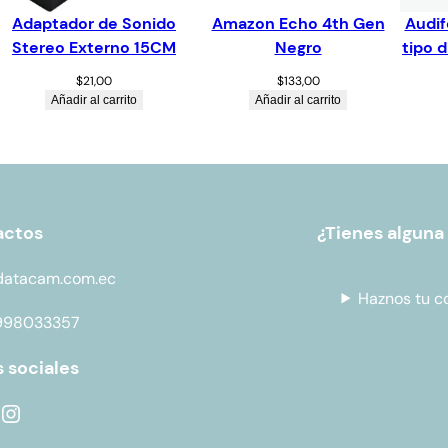
Adaptador de Sonido
Amazon Echo 4th Gen
Audif
Stereo Externo 15CM
Negro
tipo 
$
21,00
$
133,00
Añadir al carrito
Añadir al carrito
actos
¿Tienes alguna
datacam.com.ec
Haznos tu c
998033357
 sociales