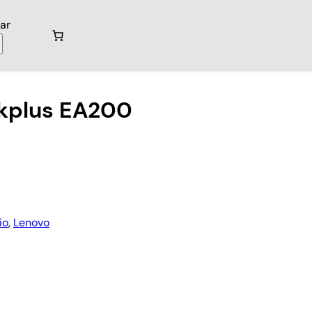
ar
nkplus EA200
io
, 
Lenovo