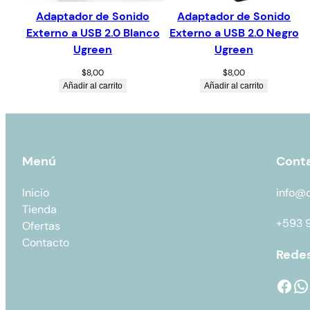
Adaptador de Sonido
Adaptador de Sonido
Externo a USB 2.0 Blanco
Externo a USB 2.0 Negro
Ugreen
Ugreen
$
8,00
$
8,00
Añadir al carrito
Añadir al carrito
Menú
Cont
Inicio
info@
Tienda
+593 
Ofertas
Contacto
Redes