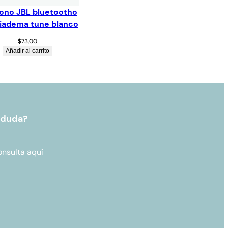
ono JBL bluetootho
diadema tune blanco
$
73,00
Añadir al carrito
 duda?
onsulta aquí