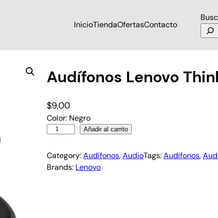
Busc
Inicio
Tienda
Ofertas
Contacto
Audífonos Lenovo Thi
$
9,00
Color: Negro
Añadir al carrito
Category:
Audífonos
, 
Audio
Tags:
Audífonos
, 
Aud
Brands:
Lenovo