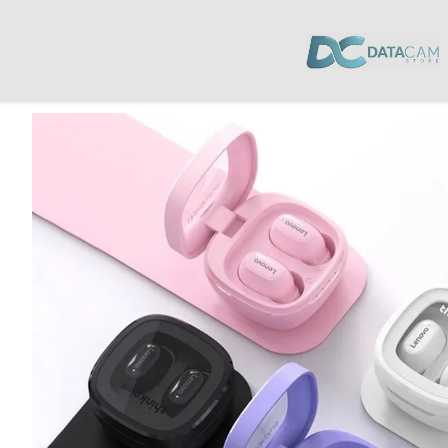
Inicio
/
Audio
/
Audífonos
/ Audífonos Lenovo XT62