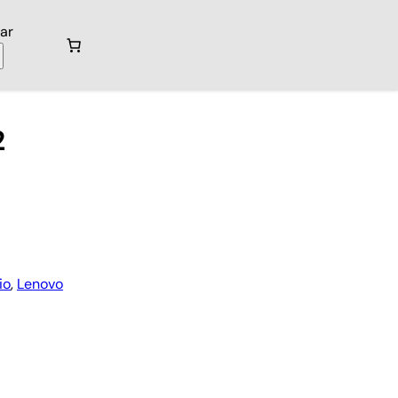
ar
2
io
, 
Lenovo