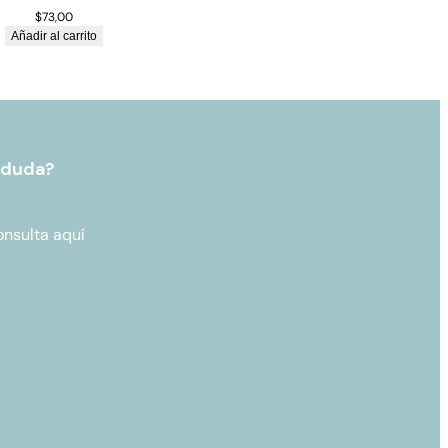
$
73,00
Añadir al carrito
 duda?
onsulta aquí