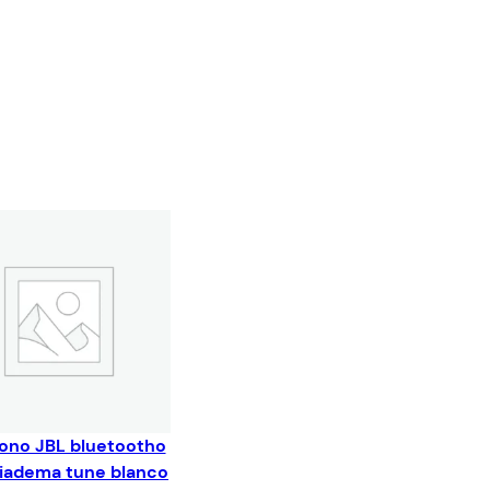
ono JBL bluetootho
diadema tune blanco