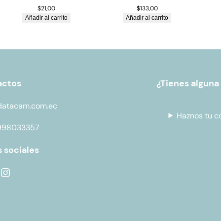
$
21,00
$
133,00
Añadir al carrito
Añadir al carrito
actos
¿Tienes alguna
datacam.com.ec
Haznos tu c
998033357
 sociales