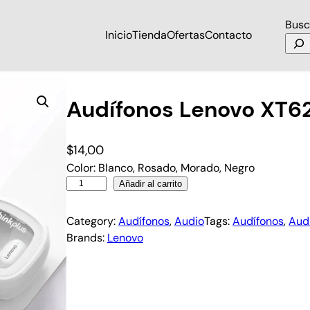
Busc
Inicio
Tienda
Ofertas
Contacto
Audífonos Lenovo XT6
$
14,00
Color: Blanco, Rosado, Morado, Negro
Añadir al carrito
Category:
Audífonos
, 
Audio
Tags:
Audífonos
, 
Aud
Brands:
Lenovo