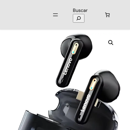
Buscar
Inicio
/
Audio
/
Audífonos
/ Audífonos Lenovo Pro LP6