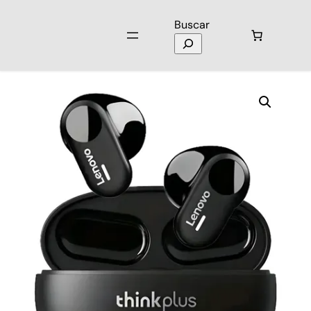
Buscar
Inicio
/
Audio
/
Audífonos
/ Audífonos Lenovo LP19