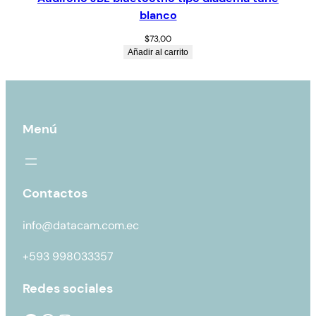
blanco
$
73,00
Añadir al carrito
Menú
Contactos
info@datacam.com.ec
+593 998033357
Redes sociales