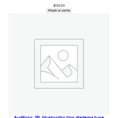
$
133,00
Añadir al carrito
Audifono JBL bluetootho tipo diadema tune