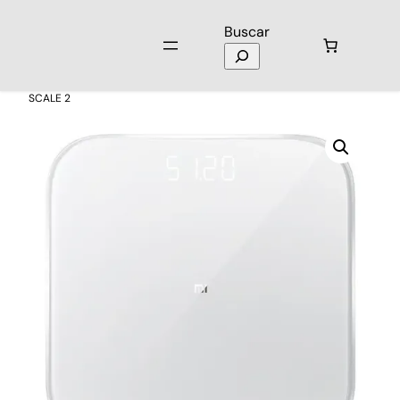
Buscar
Inicio
/
Cuidado Personal
/
Balanzas
/ Balanza Digital MI SMART
SCALE 2