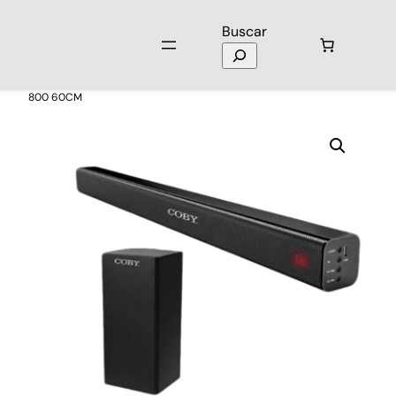
Buscar
Inicio
/
Audio
/
Barra de Sonido
/ Barra De Sonido COBY 2.1 CY-SB-
800 60CM