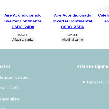
Aire Acondicionado
Aire Acondicionado
Calef
Inverter Continental
Inverter Continental
As
CSDC-24DA
CSDC-36DA
$
557,00
$
726,00
Añadir al carrito
Añadir al carrito
actos
¿Tienes alguna
datacam.com.ec
Haznos tu c
998033357
 sociales