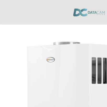
Inicio
/
Electrodomésticos
/
Calefónes
/ Calefón CONTINENTAL 28L