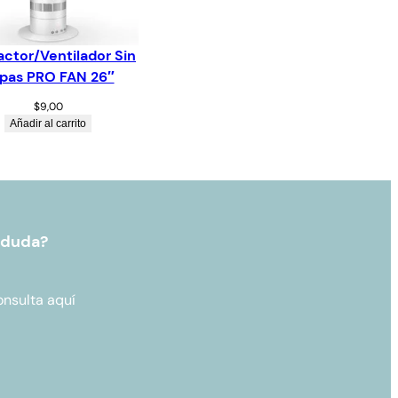
actor/Ventilador Sin
pas PRO FAN 26″
$
9,00
Añadir al carrito
 duda?
onsulta aquí