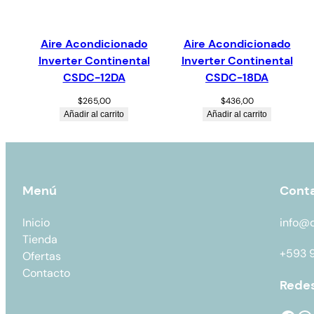
Aire Acondicionado
Aire Acondicionado
Inverter Continental
Inverter Continental
CSDC-12DA
CSDC-18DA
$
265,00
$
436,00
Añadir al carrito
Añadir al carrito
Menú
Cont
Inicio
info@
Tienda
+593 
Ofertas
Contacto
Redes