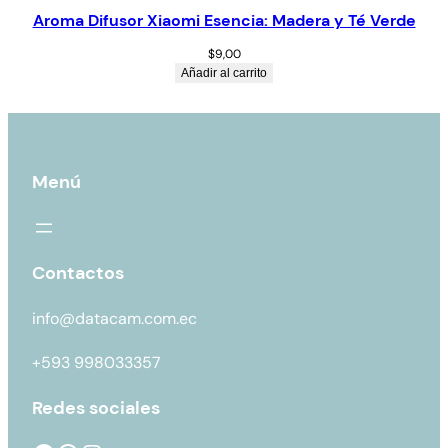
Aroma Difusor Xiaomi Esencia: Madera y Té Verde
$
9,00
Añadir al carrito
Menú
Contactos
info@datacam.com.ec
+593 998033357
Redes sociales