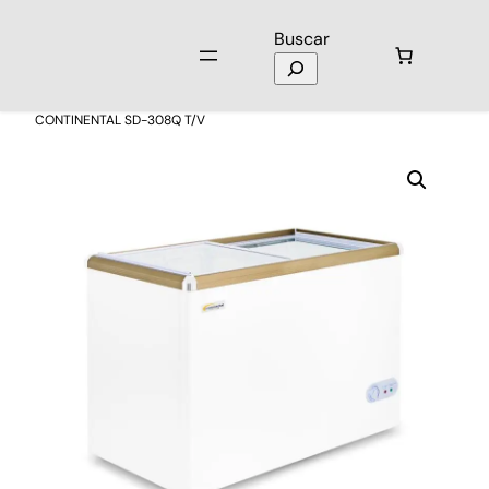
Buscar
Inicio
/
Electrodomésticos
/
Congeladores
/ Congelador
CONTINENTAL SD-308Q T/V