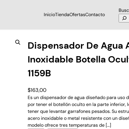
Busc
Inicio
Tienda
Ofertas
Contacto
ero Inoxidable Botella Oculta LM-YL1-1159B
Dispensador De Agua 
Inoxidable Botella Ocu
1159B
$
163,00
Es un dispensador de agua diseñado para uso d
por tener el botellón oculto en la parte inferior, 
tener que levantar garrafones pesados. Su est
acero inoxidable o metal resistente con un dis
modelo ofrece tres temperaturas de […]