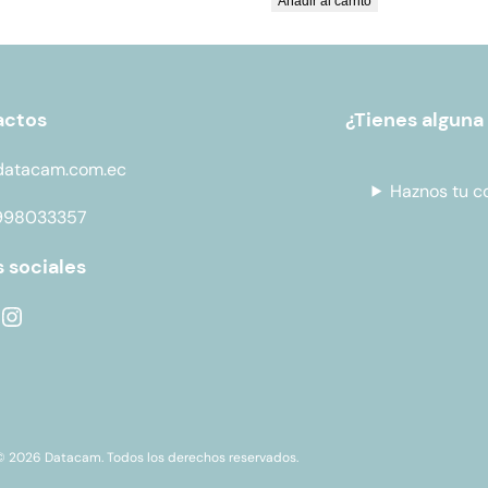
Añadir al carrito
actos
¿Tienes alguna
datacam.com.ec
Haznos tu c
998033357
 sociales
© 2026 Datacam. Todos los derechos reservados.