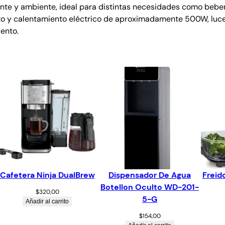
ente y ambiente, ideal para distintas necesidades como beber
to y calentamiento eléctrico de aproximadamente 500W, luce
ento.
Cafetera Ninja DualBrew
Dispensador De Agua
Freido
Botellon Oculto WD-201-
$
320,00
5-G
Añadir al carrito
$
154,00