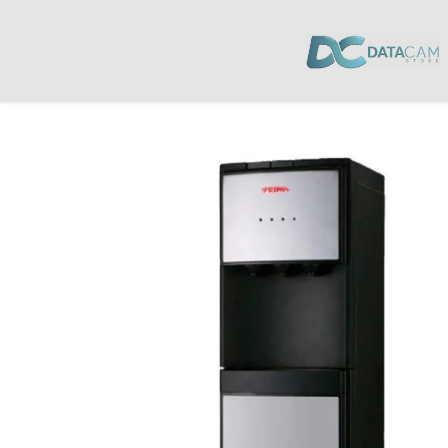
Inicio
/
Electromenores
/
Dispensadores de agua
/ Dispensador De Agua Ac