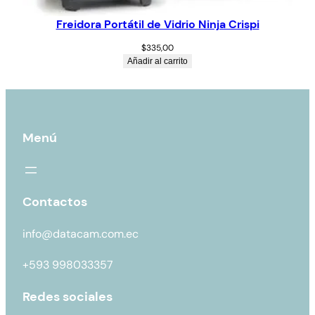
Freidora Portátil de Vidrio Ninja Crispi
$
335,00
Añadir al carrito
Menú
Contactos
info@datacam.com.ec
+593 998033357
Redes sociales