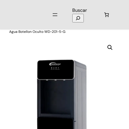
Buscar
Inicio
/
Electromenores
/
Dispensadores de agua
/ Dispensador De
Agua Botellon Oculto WD-201-5-G