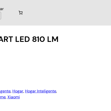
ar
MART LED 810 LM
igente
, 
Hogar
, 
Hogar Inteligente
, 
ome
, 
Xiaomi