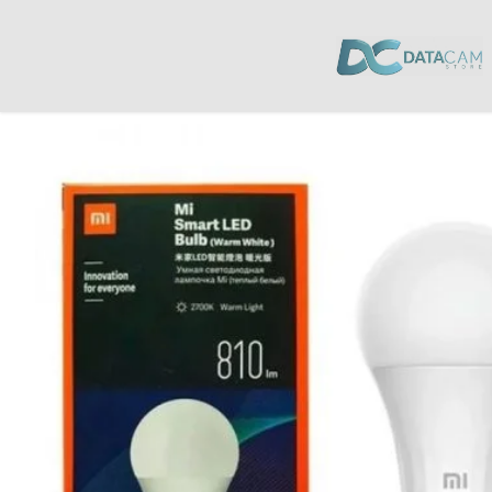
Inicio
/
Hogar
/
Smart Home
/ Foco Inteligente MI SMART LED 810 LM Blanc