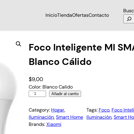
Busc
Inicio
Tienda
Ofertas
Contacto
o Cálido
Foco Inteligente MI S
Blanco Cálido
$
9,00
Color: Blanco Calido
Añadir al carrito
Category:
Hogar
, 
Tags:
Foco
, 
Foco Intel
Iluminación
, 
Smart Home
Iluminación
, 
Smart H
Brands:
Xiaomi