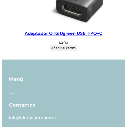
Adaptador OTG Ugreen USB TIPO-C
$
3,00
Añadir al carrito
Menú
Contactos
info@datacam.com.ec