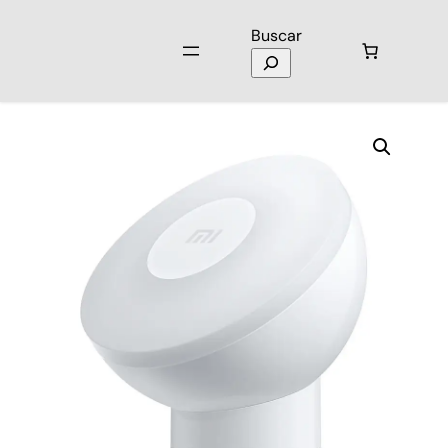
Buscar
Inicio
/
Laptops y Computación
/ Luz Nocturna Xiaomi MI MOTION 2