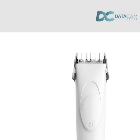
Inicio
/
Mascotas
/
Productos de Aseo
/ Maquina de Cortar Cabello Masc