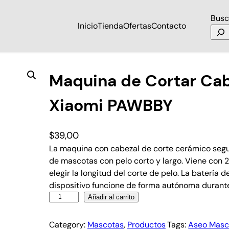
Busc
Inicio
Tienda
Ofertas
Contacto
otas Xiaomi PAWBBY
Maquina de Cortar Cab
Xiaomi PAWBBY
$
39,00
La maquina con cabezal de corte cerámico seg
de mascotas con pelo corto y largo. Viene con 
elegir la longitud del corte de pelo. La batería
dispositivo funcione de forma autónoma durante
Añadir al carrito
Category:
Mascotas
, 
Productos
Tags:
Aseo Masc