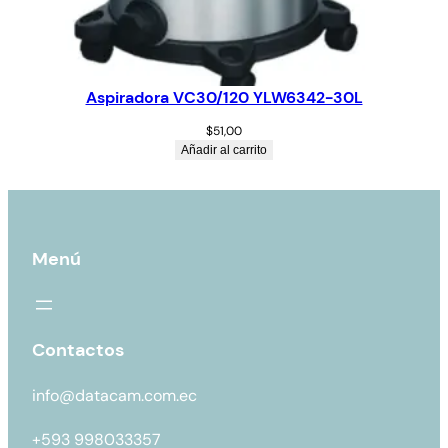
Aspiradora VC30/120 YLW6342-30L
$
51,00
Añadir al carrito
Menú
Contactos
info@datacam.com.ec
+593 998033357