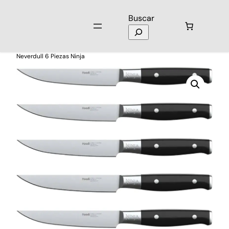
Buscar
Inicio
/
Hogar
/
Accesorios de Cocina
/ Sistema Cuchillos Premium
Neverdull 6 Piezas Ninja