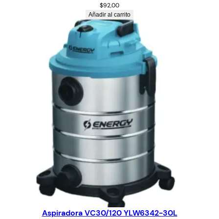
$
92,00
Añadir al carrito
Aspiradora VC30/120 YLW6342-30L