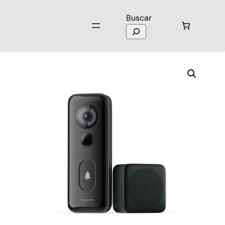
Buscar
Inicio
/
Hogar
/
Smart Home
/ Timbre Inteligente Xiaomi 3S