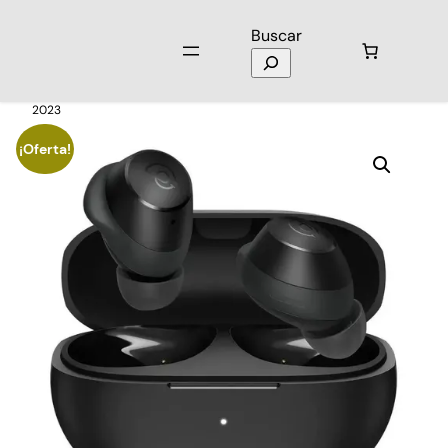
Buscar
Inicio
/
Audio
/
Audífonos
/ Audífonos Haylou Bluetooth TWS GT1
2023
¡Oferta!