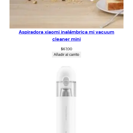
Aspiradora xiaomi inalámbrica mi vacuum
cleaner mini
$
67,00
Añadir al carrito