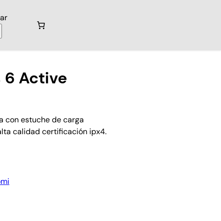
ar
 6 Active
ía con estuche de carga
ta calidad certificación ipx4.
omi