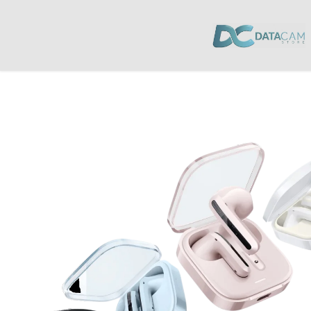
Inicio
/
Audio
/
Audífonos
/ Audífonos Xiaomi Buds 6 Active