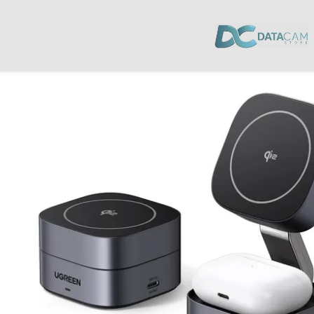
Inicio
/
Celulares y Tablets
/
Cargadores
/ Cargador Inalámbrico Ugreen 1