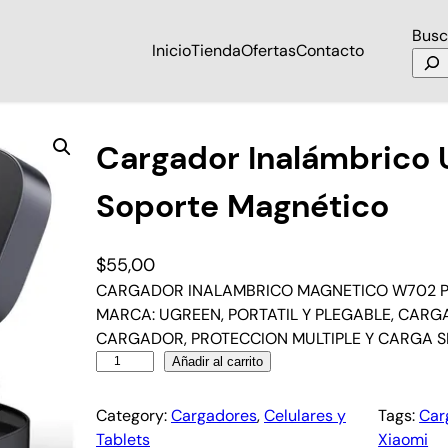
Busc
Inicio
Tienda
Ofertas
Contacto
5w Con Soporte Magnético
Cargador Inalámbrico
Soporte Magnético
$
55,00
CARGADOR INALAMBRICO MAGNETICO W702 P/N
MARCA: UGREEN, PORTATIL Y PLEGABLE, CARGA
CARGADOR, PROTECCION MULTIPLE Y CARGA 
Añadir al carrito
Category:
Cargadores
, 
Celulares y
Tags:
Car
Tablets
Xiaomi