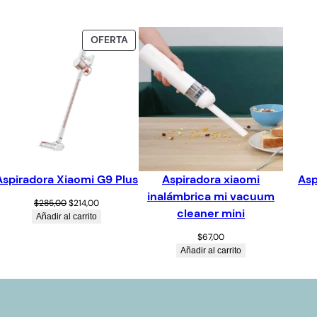
OFERTA
Aspiradora Xiaomi G9 Plus
Aspiradora xiaomi
Asp
inalámbrica mi vacuum
$
285,00
$
214,00
cleaner mini
Añadir al carrito
$
67,00
Añadir al carrito