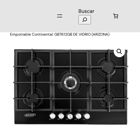
Buscar
Inicio
/
Electrodomésticos
/
Estufas y Cocinas
/ Encimera
Empotrable Continental: GB7612GB DE VIDRIO (ARIZONA)