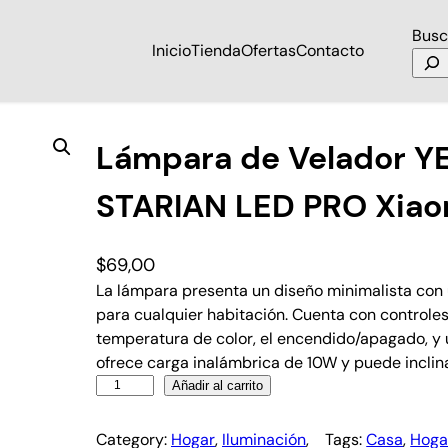
Busc
Inicio
Tienda
Ofertas
Contacto
PRO Xiaomi
Lámpara de Velador Y
STARIAN LED PRO Xiao
$
69,00
La lámpara presenta un diseño minimalista con un
para cualquier habitación. Cuenta con controles t
temperatura de color, el encendido/apagado, y
ofrece carga inalámbrica de 10W y puede inclin
Añadir al carrito
Category:
Hogar
, 
Iluminación
, 
Tags:
Casa
, 
Hoga