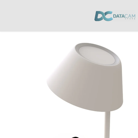
Inicio
/
Hogar
/
Smart Home
/ Lámpara de Velador YEELIGHT STARIAN LED 