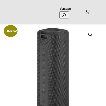
Buscar
Inicio
/
Audio
/
Parlantes
/ Parlante Xiaomi MI PORTABLE 16W
¡Oferta!