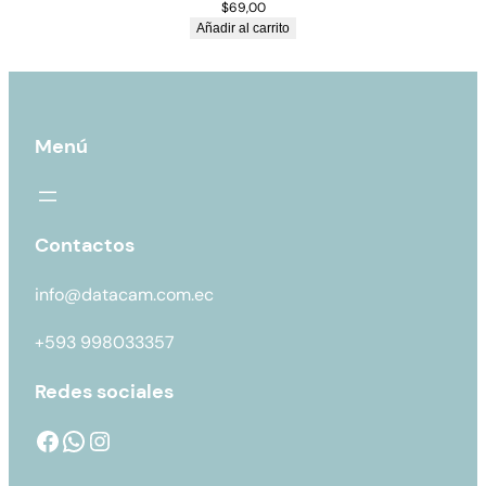
$
69,00
Añadir al carrito
Menú
Contactos
info@datacam.com.ec
+593 998033357
Redes sociales