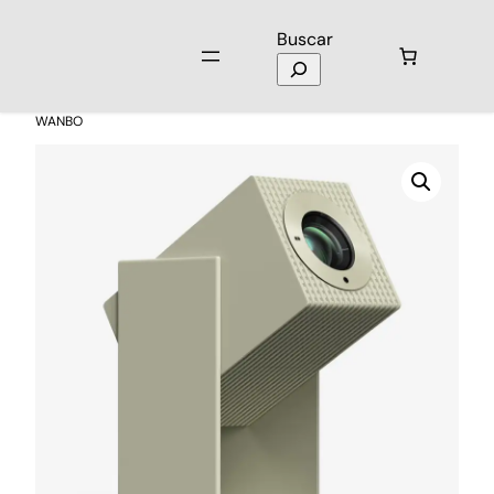
Buscar
Inicio
/
Televisores
/
Proyectores
/ Proyector CUBE2 Pro Beige Verde
WANBO