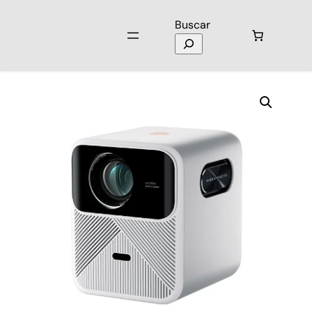
Buscar
Inicio
/
Televisores
/
Proyectores
/ Proyector WANBO MOZART 1