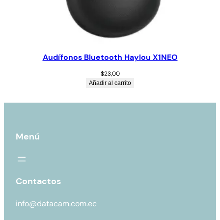
Audífonos Bluetooth Haylou X1NEO
$
23,00
Añadir al carrito
Menú
Contactos
info@datacam.com.ec