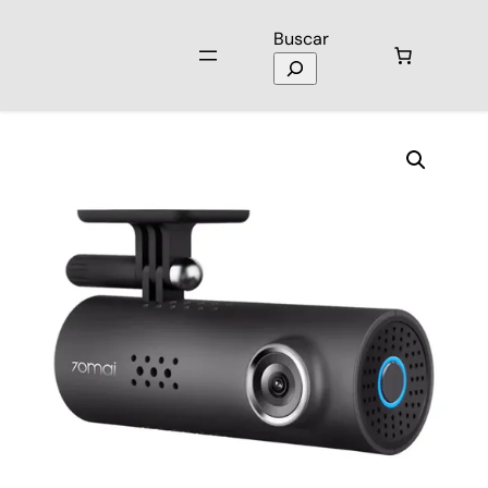
Buscar
Inicio
/
Cámaras
/
Cámaras de Auto
/ Cámara de Auto Xiaomi 70