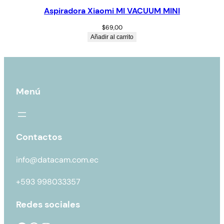
Aspiradora Xiaomi MI VACUUM MINI
$
69,00
Añadir al carrito
Menú
Contactos
info@datacam.com.ec
+593 998033357
Redes sociales